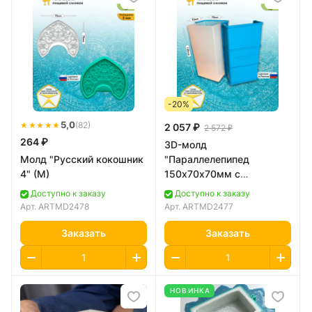
-20%
★★★★★
5,0
(82)
2 057 ₽
2 572 ₽
264 ₽
3D-молд
Молд "Русский кокошник
"Параллелепипед
4" (M)
150х70х70мм с
опалубкой" (XL)
Доступно к заказу
Доступно к заказу
Арт.
ARTMD2478
Арт.
ARTMD2477
Заказать
Заказать
НОВИНКА