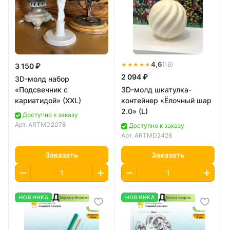
★★★★★
4,6
(16)
3 150 ₽
2 094 ₽
3D-молд набор
«Подсвечник с
3D-молд шкатулка-
кариатидой» (XXL)
контейнер «Ёлочный шар
2.0» (L)
Доступно к заказу
Арт.
ARTMD2078
Доступно к заказу
Арт.
ARTMD2428
Заказать
Заказать
НОВИНКА
НОВИНКА