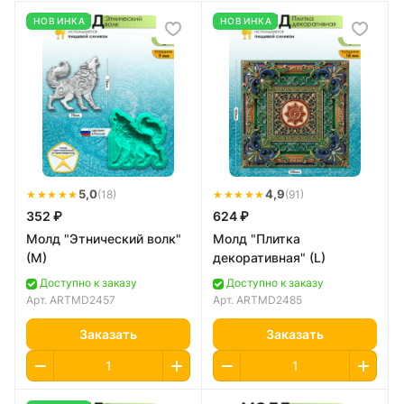
НОВИНКА
НОВИНКА
★★★★★
5,0
★★★★★
4,9
(18)
(91)
352 ₽
624 ₽
Молд "Этнический волк"
Молд "Плитка
(M)
декоративная" (L)
Доступно к заказу
Доступно к заказу
Арт.
ARTMD2457
Арт.
ARTMD2485
Заказать
Заказать