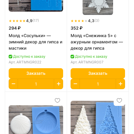
★★★★★
4,9
★★★★
★
4,3
(17)
(3)
294 ₽
352 ₽
Молд «Сосульки» —
Молд «Снежинка 5» с
зимний декор для гипса и
ажурным орнаментом —
мастики
декор для гипса
Доступно к заказу
Доступно к заказу
Арт.
ARTMNGR022
Арт.
ARTMNGR007
Заказать
Заказать