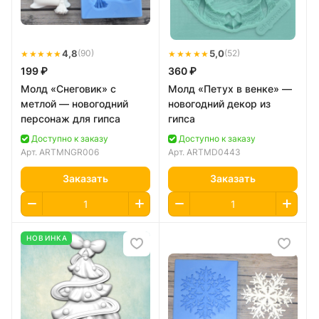
★★★★★
4,8
★★★★★
5,0
(90)
(52)
199 ₽
360 ₽
Молд «Снеговик» с
Молд «Петух в венке» —
метлой — новогодний
новогодний декор из
персонаж для гипса
гипса
Доступно к заказу
Доступно к заказу
Арт.
ARTMNGR006
Арт.
ARTMD0443
Заказать
Заказать
НОВИНКА