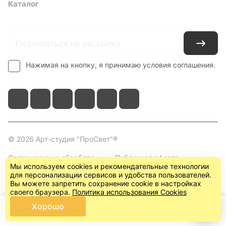
Каталог
Где купить
Условия оплаты
Условия доставки
Контакты
Нажимая на кнопку, я принимаю условия соглашения.
© 2026 Арт-студия "ПроСвет"®
Соглашение на обработку
Публичная оферта
Мы используем cookies и рекомендательные технологии
персональных данных
(пользовательское
для персонализации сервисов и удобства пользователей.
соглашение)
Вы можете запретить сохранение cookie в настройках
своего браузера.
Политика использования Cookies
Хорошо
Главная
Каталог
Корзина
Кабинет