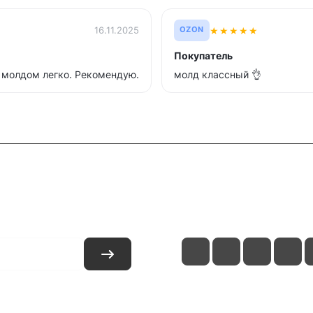
★
★
★
★
★
16.11.2025
OZON
Покупатель
с молдом легко. Рекомендую.
молд классный 👌
и
Контакты