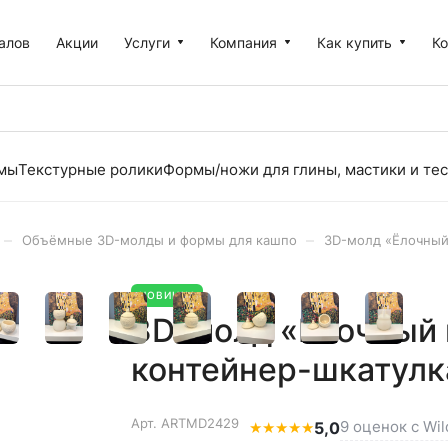
алов
Акции
Услуги
Компания
Как купить
К
рмы
Текстурные ролики
Формы/ножи для глины, мастики и тес
–
–
Объёмные 3D-молды и формы для кашпо
3D-молд «Ёлочный 
НОВИНКА
3D-молд «Ёлочный 
контейнер-шкатулк
Арт.
ARTMD2429
9 оценок с Wil
★
★
★
★
★
5,0