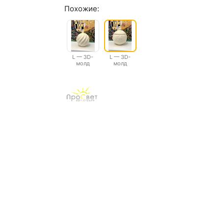
Похожие:
L — 3D-
L — 3D-
молд
молд
контейнер
контейнер
для свечи,
для свечи,
шкатулка
шкатулка
"Ёлочный
"Ёлочный
шар 2.0"
шар с
лошадкой"