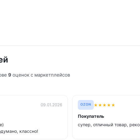
ей
ове
9
оценок с маркетплейсов
★
★
★
★
★
09.01.2026
OZON
Покупатель
е)
супер, отличный товар, ре
одумано, классно!