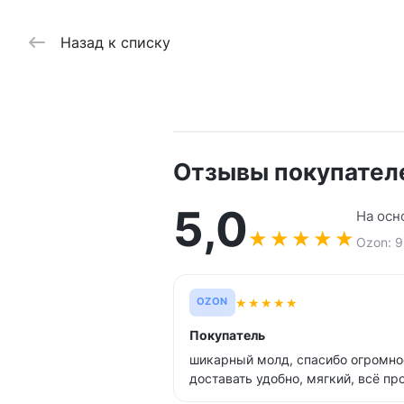
Назад к списку
Отзывы покупател
5,0
На осн
★
★
★
★
★
Ozon: 9
★
★
★
★
★
OZON
Покупатель
шикарный молд, спасибо огромно
доставать удобно, мягкий, всё пр