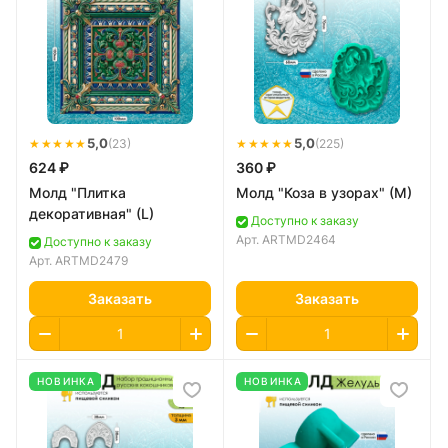
★★★★★
5,0
★★★★★
5,0
(23)
(225)
624 ₽
360 ₽
Молд "Плитка
Молд "Коза в узорах" (M)
декоративная" (L)
Доступно к заказу
Арт.
ARTMD2464
Доступно к заказу
Арт.
ARTMD2479
Заказать
Заказать
НОВИНКА
НОВИНКА