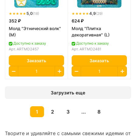
★★★★★
5,0
★★★★★
4,9
(18)
(29)
352 ₽
624 ₽
Молд "Этнический волк"
Молд "Плитка
(M)
декоративная" (L)
Доступно к заказу
Доступно к заказу
Арт.
ARTMD2457
Арт.
ARTMD2481
Заказать
Заказать
Загрузить еще
1
2
3
...
8
Творите и удивляйте с самыми свежими идеями от