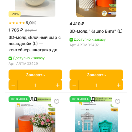
-20%
★★★★★
5,0
(9)
4 410 ₽
1 705 ₽
2 131 ₽
3D-молд "Кашпо Вита" (L)
3D-молд «Ёлочный шар с
Доступно к заказу
лошадкой» (L) —
Арт.
ARTMD2492
контейнер-шкатулка для
свечи
Доступно к заказу
Арт.
ARTMD2429
Заказать
Заказать
НОВИНКА
НОВИНКА