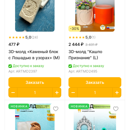
-30%
★★★★★
5,0
★★★★★
5,0
(24)
(1)
477 ₽
2 444 ₽
3 491 ₽
3D-молд «Каменый блок
3D-молд "Кашпо
с Лошадью в узорах» (M)
Признание" (L)
Доступно к заказу
Доступно к заказу
Арт.
ARTMD2397
Арт.
ARTMD2495
Заказать
Заказать
НОВИНКА
НОВИНКА