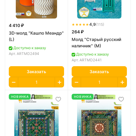
★★★★★
4,9
(115)
4 410 ₽
264 ₽
3D-молд "Кашпо Меандр"
(L)
Молд "Старый русский
наличник" (M)
Доступно к заказу
Арт.
ARTMD2494
Доступно к заказу
Арт.
ARTMD2441
Заказать
Заказать
НОВИНКА
НОВИНКА