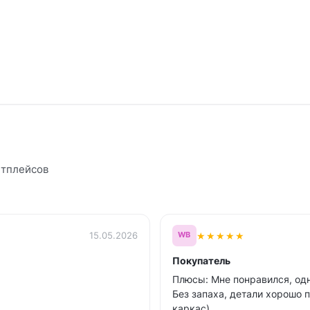
етплейсов
★
★
★
★
★
15.05.2026
WB
Покупатель
Плюсы: Мне понравился, одн
Без запаха, детали хорошо 
каркас).