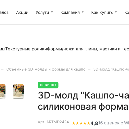
алов
Акции
Услуги
Компания
Как купить
К
рмы
Текстурные ролики
Формы/ножи для глины, мастики и тес
–
–
Объёмные 3D-молды и формы для кашпо
3D-молд "Кашпо-ча
НОВИНКА
3D-молд "Кашпо-чар
силиконовая форма
Арт.
ARTMD2424
16 оценок с Wi
★
★
★
★
★
4,8