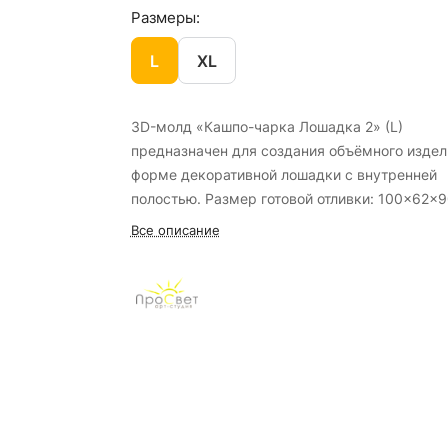
Размеры:
L
XL
3D-молд «Кашпо-чарка Лошадка 2» (L)
предназначен для создания объёмного издел
форме декоративной лошадки с внутренней
полостью. Размер готовой отливки: 100×62×
мм. Для одной заливки требуется примерно 
Все описание
мл гипсовой смеси, объём внутренней полос
около 55 мл.