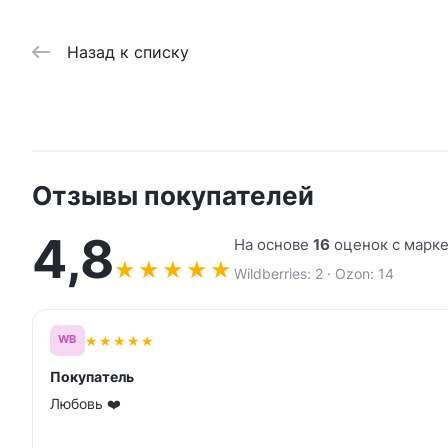
Назад к списку
Отзывы покупателей
4,8
На основе
16
оценок с марк
★
★
★
★
★
Wildberries: 2 · Ozon: 14
★
★
★
★
★
WB
Покупатель
Любовь ❤️