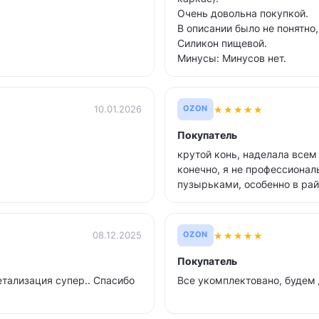
Очень довольна покупкой.
В описании было не понятно,
Силикон пищевой.
Минусы: Минусов нет.
★
★
★
★
★
10.01.2026
OZON
Покупатель
крутой конь, наделала всем
конечно, я не профессионал
пузырьками, особенно в райо
★
★
★
★
★
08.12.2025
OZON
Покупатель
етализация супер.. Спасибо
Все укомплектовано, будем 