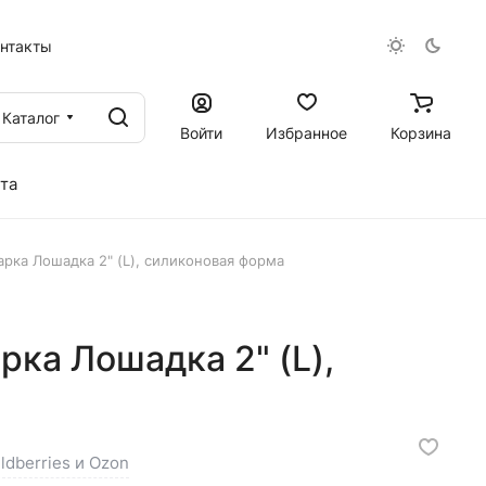
онтакты
Каталог
Войти
Избранное
Корзина
та
рка Лошадка 2" (L), силиконовая форма
ка Лошадка 2" (L),
ldberries и Ozon