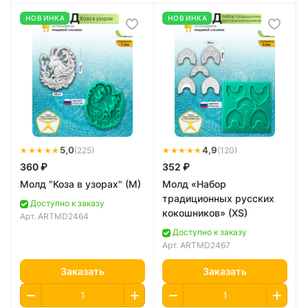
НОВИНКА
НОВИНКА
★★★★★
5,0
★★★★★
4,9
(225)
(120)
360 ₽
352 ₽
Молд "Коза в узорах" (M)
Молд «Набор
традиционных русских
Доступно к заказу
кокошников» (XS)
Арт.
ARTMD2464
Доступно к заказу
Арт.
ARTMD2467
Заказать
Заказать