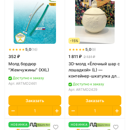
-15%
★★★★★
5,0
★★★★★
5,0
(16)
(9)
352 ₽
1 811 ₽
2 131 ₽
Молд бордюр
3D-молд «Ёлочный шар с
"Жемчужины" (XXL)
лошадкой» (L) —
контейнер-шкатулка для
Доступно к заказу
свечи
Арт.
ARTMD2461
Доступно к заказу
Арт.
ARTMD2429
Заказать
Заказать
НОВИНКА
НОВИНКА