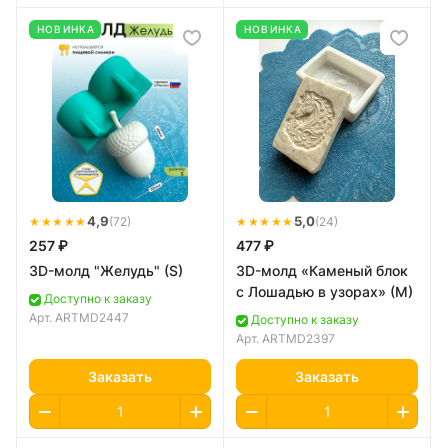
НОВИНКА
НОВИНКА
★★★★★
4,9
★★★★★
5,0
(72)
(24)
257 ₽
477 ₽
3D-молд "Желудь" (S)
3D-молд «Каменый блок
с Лошадью в узорах» (M)
Доступно к заказу
Арт.
ARTMD2447
Доступно к заказу
Арт.
ARTMD2397
Заказать
Заказать