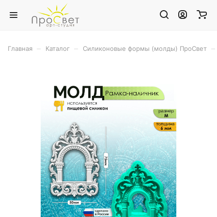
–
–
–
Главная
Каталог
Силиконовые формы (молды) ПроСвет