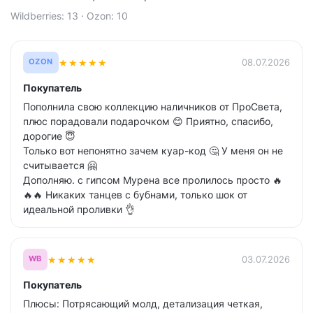
Wildberries: 13 · Ozon: 10
★
★
★
★
★
08.07.2026
OZON
Покупатель
Пополнила свою коллекцию наличников от ПроСвета,
плюс порадовали подарочком 😊 Приятно, спасибо,
дорогие 😇
Только вот непонятно зачем куар-код 🤔 У меня он не
считывается 🤗
Дополняю. с гипсом Мурена все пролилось просто 🔥
🔥🔥 Никаких танцев с бубнами, только шок от
идеальной проливки 👌
★
★
★
★
★
03.07.2026
WB
Покупатель
Плюсы: Потрясающий молд, детализация четкая,