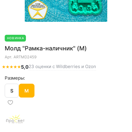
НОВИНКА
Молд "Рамка-наличник" (M)
Арт.
ARTMD2459
23 оценки с Wildberries и Ozon
★
★
★
★
★
5,0
Размеры:
S
M