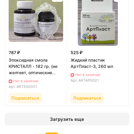
787 ₽
525 ₽
Эпоксидная смола
Жидкий пластик
КРИСТАЛЛ - 182 гр. (не
АртПласт-3, 260 мл
желтеет, оптические
Нет в наличии
свойства натурального
Арт.
ARTAP0001
Нет в наличии
стекла)
Арт.
ARTES0001
Подписаться
Подписаться
Загрузить еще