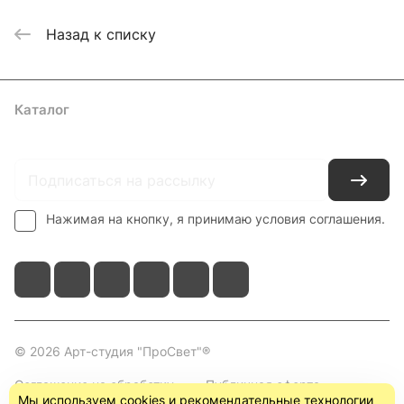
Назад к списку
Каталог
Где купить
Условия оплаты
Условия доставки
Контакты
Нажимая на кнопку, я принимаю условия соглашения.
© 2026 Арт-студия "ПроСвет"®
Соглашение на обработку
Публичная оферта
Мы используем cookies и рекомендательные технологии
персональных данных
(пользовательское