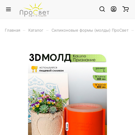
–
–
–
Главная
Каталог
Силиконовые формы (молды) ПроСвет