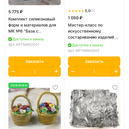
★★★★★
5,0
(1)
5 775 ₽
1 050 ₽
Комплект силиконовый
форм и материалов для
Мастер-класс по
МК №6 "База с
искусственному
толстовками"
состариванию изделий из
Доступно к заказу
гипса.
Арт.
ARTNMK0001
Доступно к заказу
Арт.
ARTNMK0002
Заказать
Заказать
НОВИНКА