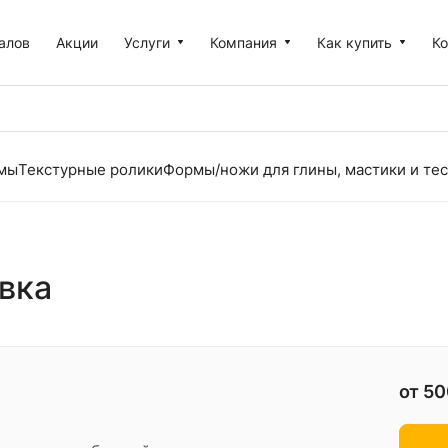
алов
Акции
Услуги
Компания
Как купить
К
рмы
Текстурные ролики
Формы/ножи для глины, мастики и тес
вка
от 5