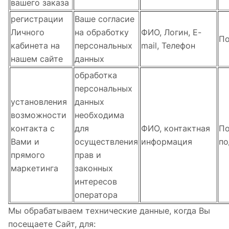
вашего заказа
регистрации
Ваше согласие
Личного
на обработку
ФИО, Логин, E-
По
кабинета на
персональных
mail, Телефон
нашем сайте
данных
обработка
персональных
установления
данных
возможности
необходима
контакта с
для
ФИО, контактная
По
Вами и
осуществления
информация
по
прямого
прав и
маркетинга
законных
интересов
оператора
Мы обрабатываем технические данные, когда Вы
посещаете Сайт, для: