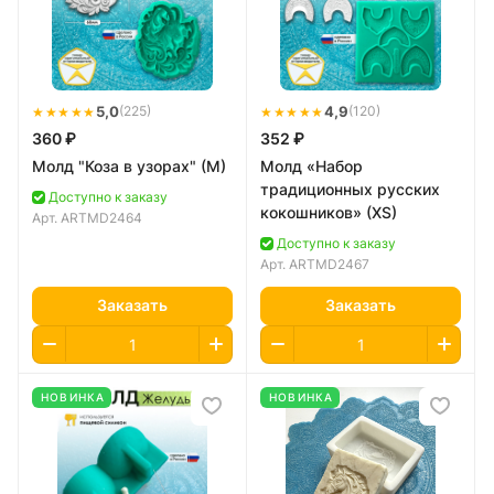
★★★★★
5,0
★★★★★
4,9
(225)
(120)
360 ₽
352 ₽
Молд "Коза в узорах" (M)
Молд «Набор
традиционных русских
Доступно к заказу
кокошников» (XS)
Арт.
ARTMD2464
Доступно к заказу
Арт.
ARTMD2467
Заказать
Заказать
НОВИНКА
НОВИНКА