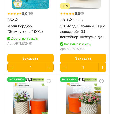
-15%
★★★★★
5,0
★★★★★
5,0
(16)
(9)
352 ₽
1 811 ₽
2 131 ₽
Молд бордюр
3D-молд «Ёлочный шар с
"Жемчужины" (XXL)
лошадкой» (L) —
контейнер-шкатулка для
Доступно к заказу
свечи
Арт.
ARTMD2461
Доступно к заказу
Арт.
ARTMD2429
Заказать
Заказать
НОВИНКА
НОВИНКА