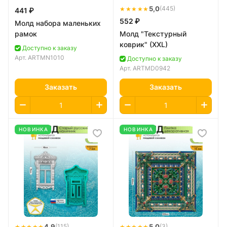
★★★★★
5,0
(445)
441 ₽
552 ₽
Молд набора маленьких
рамок
Молд "Текстурный
коврик" (XXL)
Доступно к заказу
Арт.
ARTMN1010
Доступно к заказу
Арт.
ARTMD0942
Заказать
Заказать
НОВИНКА
НОВИНКА
★★★★★
4,9
★★★★★
5,0
(115)
(3)