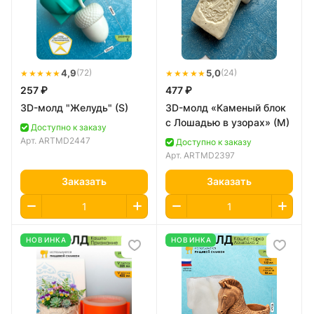
★★★★★
4,9
★★★★★
5,0
(72)
(24)
257 ₽
477 ₽
3D-молд "Желудь" (S)
3D-молд «Каменый блок
с Лошадью в узорах» (M)
Доступно к заказу
Арт.
ARTMD2447
Доступно к заказу
Арт.
ARTMD2397
Заказать
Заказать
НОВИНКА
НОВИНКА