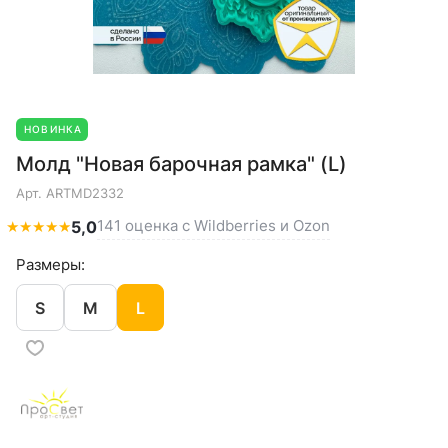
НОВИНКА
Молд "Новая барочная рамка" (L)
Арт.
ARTMD2332
141 оценка с Wildberries и Ozon
★
★
★
★
★
5,0
Размеры:
S
M
L