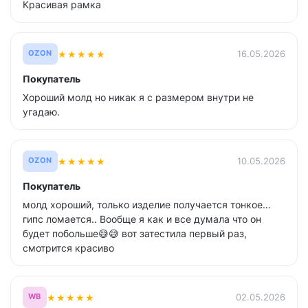
Красивая рамка
★
★
★
★
★
16.05.2026
OZON
Покупатель
Хороший молд но никак я с размером внутри не
угадаю.
★
★
★
★
★
10.05.2026
OZON
Покупатель
молд хороший, только изделие получается тонкое…
гипс ломается.. Вообще я как и все думала что он
будет побольше😅😅 вот затестила первый раз,
смотрится красиво
★
★
★
★
★
02.05.2026
WB