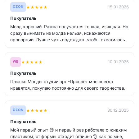
★
★
★
★
★
15.01.2026
OZON
Покупатель
Молд хороший. Рамка получается тонкая, изящная. Но
сразу вынимать из молда нельзя, искажаются
пропорции. Лучше чуть подождать чтобы схватилась.
★
★
★
★
★
10.01.2026
WB
Покупатель
Плюсы: Молды студии арт -Просвет мне всегда
нравятся, покупаю постоянно для своего творчества.
★
★
★
★
★
30.12.2025
OZON
Покупатель
Мой первый опыт 😊 и первый раз работала с жидким
пластиком, от формы отходит отлично 👌 как по мне,