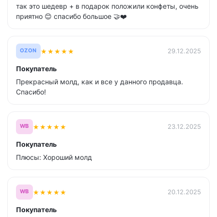
так это шедевр + в подарок положили конфеты, очень
приятно 😊 спасибо большое 🤝❤️
★
★
★
★
★
29.12.2025
OZON
Покупатель
Прекрасный молд, как и все у данного продавца.
Спасибо!
★
★
★
★
★
23.12.2025
WB
Покупатель
Плюсы: Хороший молд
★
★
★
★
★
20.12.2025
WB
Покупатель