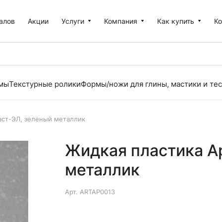
алов
Акции
Услуги
Компания
Как купить
К
рмы
Текстурные ролики
Формы/ножи для глины, мастики и тес
аст-ЭЛ, зеленый металлик
Жидкая пластика А
металлик
Арт.
ARTAP0013