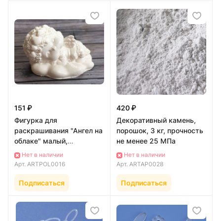
151 ₽
420 ₽
Фигурка для
Декоративный камень,
раскрашивания "Ангел на
порошок, 3 кг, прочность
облаке" малый,
не менее 25 МПа
искусственный мрамор
Нет в наличии
Нет в наличии
Арт.
ARTPOL0016
Арт.
ARTAP0028
Подписаться
Подписаться