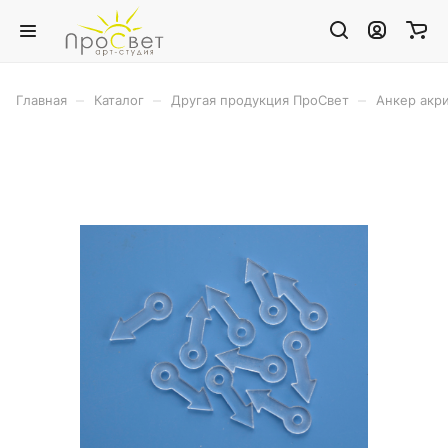
–
–
–
Главная
Каталог
Другая продукция ПроСвет
Анкер акри