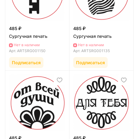
485 ₽
485 ₽
Сургучная печать
Сургучная печать
Нет в наличии
Нет в наличии
Арт.
ARTSRG001150
Арт.
ARTSRG001135
Подписаться
Подписаться
485 ₽
485 ₽