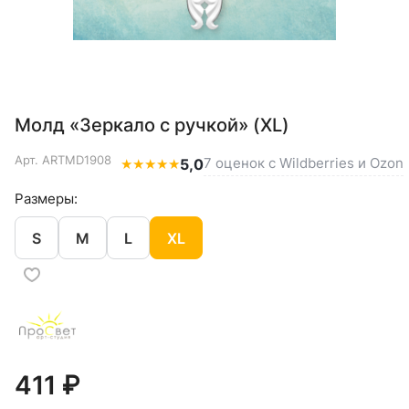
Молд «Зеркало с ручкой» (XL)
Арт.
ARTMD1908
7 оценок с Wildberries и Ozon
★
★
★
★
★
5,0
Размеры:
S
M
L
XL
411 ₽