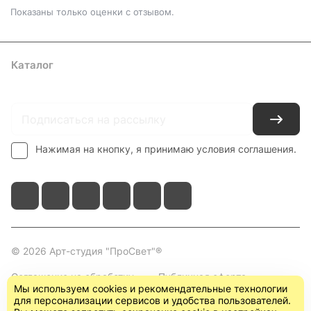
Показаны только оценки с отзывом.
Каталог
Где купить
Условия оплаты
Условия доставки
Контакты
Нажимая на кнопку, я принимаю условия соглашения.
© 2026 Арт-студия "ПроСвет"®
Соглашение на обработку
Публичная оферта
Мы используем cookies и рекомендательные технологии
персональных данных
(пользовательское
для персонализации сервисов и удобства пользователей.
соглашение)