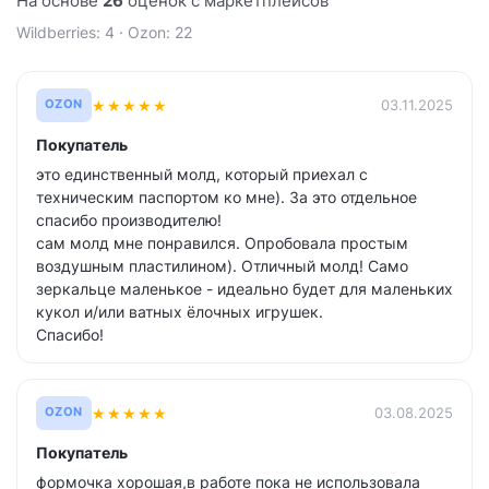
На основе
26
оценок с маркетплейсов
Wildberries: 4 · Ozon: 22
★
★
★
★
★
03.11.2025
OZON
Покупатель
это единственный молд, который приехал с
техническим паспортом ко мне). За это отдельное
спасибо производителю!
сам молд мне понравился. Опробовала простым
воздушным пластилином). Отличный молд! Само
зеркальце маленькое - идеально будет для маленьких
кукол и/или ватных ёлочных игрушек.
Спасибо!
★
★
★
★
★
03.08.2025
OZON
Покупатель
формочка хорошая,в работе пока не использовала