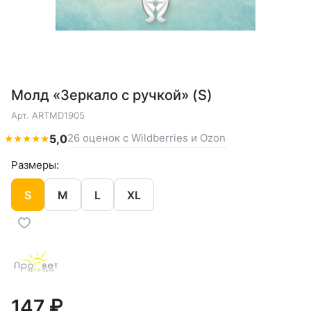
Молд «Зеркало с ручкой» (S)
Арт.
ARTMD1905
26 оценок с Wildberries и Ozon
★
★
★
★
★
5,0
Размеры:
S
M
L
XL
147 ₽