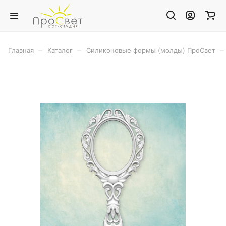
–
–
–
Главная
Каталог
Силиконовые формы (молды) ПроСвет