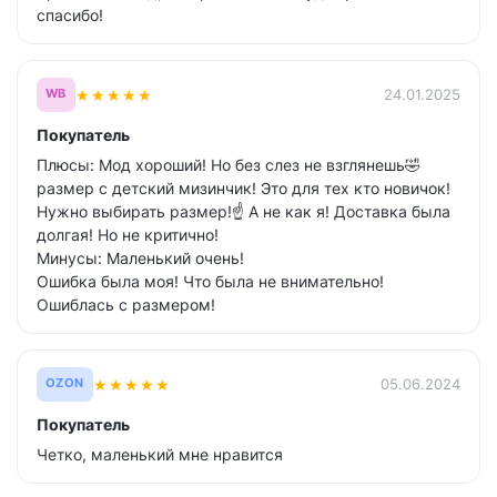
спасибо!
★
★
★
★
★
24.01.2025
WB
Покупатель
Плюсы: Мод хороший! Но без слез не взглянешь🤣
размер с детский мизинчик! Это для тех кто новичок!
Нужно выбирать размер!☝️ А не как я! Доставка была
долгая! Но не критично!
Минусы: Маленький очень!
Ошибка была моя! Что была не внимательно!
Ошиблась с размером!
★
★
★
★
★
05.06.2024
OZON
Покупатель
Четко, маленький мне нравится