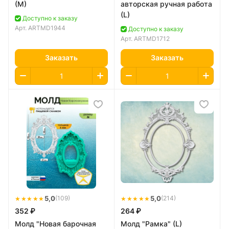
(M)
авторская ручная работа
(L)
Доступно к заказу
Арт.
ARTMD1944
Доступно к заказу
Арт.
ARTMD1712
Заказать
Заказать
★★★★★
5,0
★★★★★
5,0
(109)
(214)
352 ₽
264 ₽
Молд "Новая барочная
Молд "Рамка" (L)