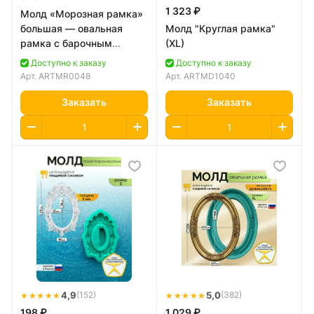
1 323 ₽
Молд «Морозная рамка»
большая — овальная
Молд "Круглая рамка"
рамка с барочным
(XL)
орнаментом
Доступно к заказу
Доступно к заказу
Арт.
ARTMR0048
Арт.
ARTMD1040
Заказать
Заказать
★★★★★
4,9
★★★★★
5,0
(152)
(382)
198 ₽
1 029 ₽