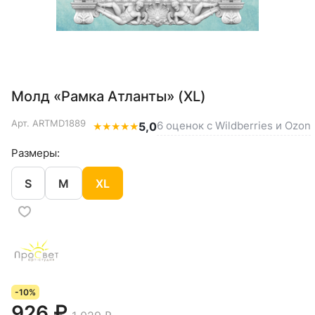
Молд «Рамка Атланты» (XL)
Арт.
ARTMD1889
6 оценок с Wildberries и Ozon
★
★
★
★
★
5,0
Размеры:
S
M
XL
-10%
926 ₽