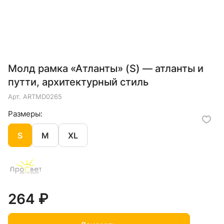
Молд рамка «Атланты» (S) — атланты и
путти, архитектурный стиль
Арт.
ARTMD0265
Размеры:
S
M
XL
264 ₽