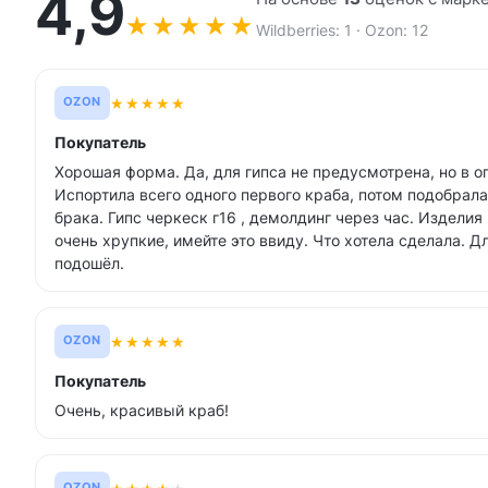
4,9
★
★
★
★
★
Wildberries: 1 · Ozon: 12
★
★
★
★
★
OZON
Покупатель
Хорошая форма. Да, для гипса не предусмотрена, но в 
Испортила всего одного первого краба, потом подобрала 
брака. Гипс черкеск г16 , демолдинг через час. Издели
очень хрупкие, имейте это ввиду. Что хотела сделала. Д
подошёл.
★
★
★
★
★
OZON
Покупатель
Очень, красивый краб!