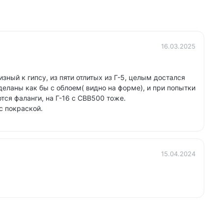
16.03.2025
зный к гипсу, из пяти отлитых из Г-5, целым достался
деланы как бы с облоем( видно на форме), и при попытки
тся фаланги, на Г-16 с СВВ500 тоже.
с покраской.
15.04.2024