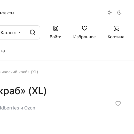
онтакты
Каталог
Войти
Избранное
Корзина
та
ический краб» (XL)
раб» (XL)
ldberries и Ozon