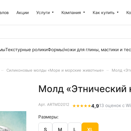
алов
Акции
Услуги
Компания
Как купить
К
рмы
Текстурные ролики
Формы/ножи для глины, мастики и тес
–
–
Силиконовые молды «Море и морские животные»
Молд «Этн
Молд «Этнический к
Арт.
ARTMD2012
13 оценок с Wi
★
★
★
★
★
4,9
Размеры:
S
M
L
XL