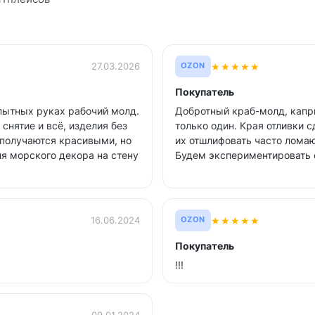
★
★
★
★
★
27.03.2026
OZON
Покупатель
опытных руках рабочий молд.
Добротный краб-молд, капри
снятие и всё, изделия без
только один. Края отливки с
я получаются красивыми, но
их отшлифовать часто ломаю
ля морского декора на стену
Будем экспериментировать 
★
★
★
★
★
16.06.2024
OZON
Покупатель
!!!