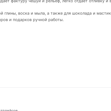
едаёт фактуру чешуи и рельеф, легко отдаёт отливку и
й глины, воска и мыла, а также для шоколада и масти
иров и подарков ручной работы.
етплейсов