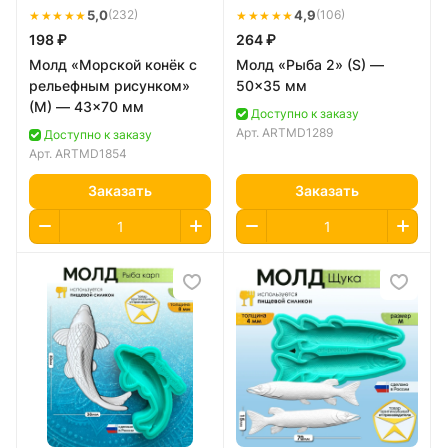
★★★★★
5,0
★★★★★
4,9
(232)
(106)
198 ₽
264 ₽
Молд «Морской конёк с
Молд «Рыба 2» (S) —
рельефным рисунком»
50×35 мм
(M) — 43×70 мм
Доступно к заказу
Арт.
ARTMD1289
Доступно к заказу
Арт.
ARTMD1854
Заказать
Заказать