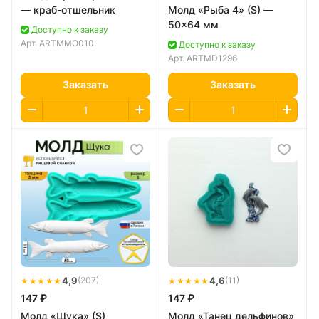
— краб-отшельник
Молд «Рыба 4» (S) —
50×64 мм
Доступно к заказу
Арт.
ARTMMO010
Доступно к заказу
Арт.
ARTMD1296
Заказать
Заказать
★★★★★
4,9
★★★★★
4,6
(207)
(11)
147 ₽
147 ₽
Молд «Щука» (S)
Молд «Танец дельфинов»