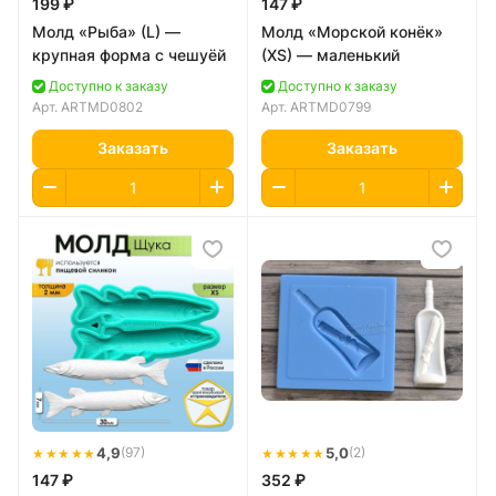
199 ₽
147 ₽
Молд «Рыба» (L) —
Молд «Морской конёк»
крупная форма с чешуёй
(XS) — маленький
Доступно к заказу
Доступно к заказу
Арт.
ARTMD0802
Арт.
ARTMD0799
Заказать
Заказать
★★★★★
4,9
★★★★★
5,0
(97)
(2)
147 ₽
352 ₽