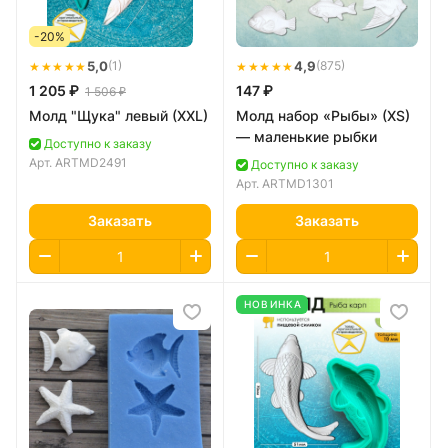
-20%
★★★★★
5,0
★★★★★
4,9
(1)
(875)
1 205 ₽
147 ₽
1 506 ₽
Молд "Щука" левый (XXL)
Молд набор «Рыбы» (XS)
— маленькие рыбки
Доступно к заказу
Арт.
ARTMD2491
Доступно к заказу
Арт.
ARTMD1301
Заказать
Заказать
НОВИНКА