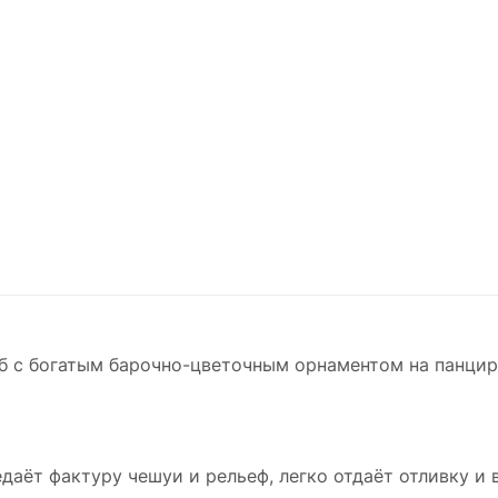
б с богатым барочно-цветочным орнаментом на панцире
едаёт фактуру чешуи и рельеф, легко отдаёт отливку и