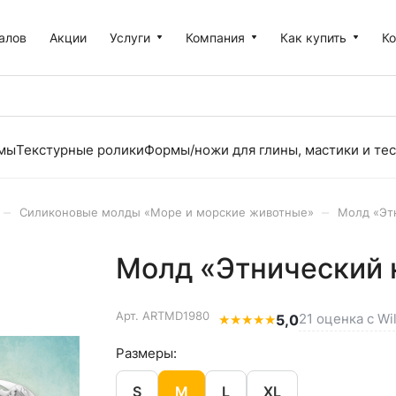
алов
Акции
Услуги
Компания
Как купить
К
рмы
Текстурные ролики
Формы/ножи для глины, мастики и тес
–
–
Силиконовые молды «Море и морские животные»
Молд «Эт
Молд «Этнический 
Арт.
ARTMD1980
21 оценка с Wi
★
★
★
★
★
5,0
Размеры:
S
M
L
XL