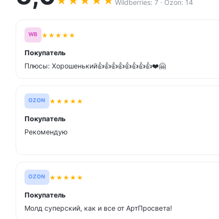
★
★
★
★
★
Wildberries: 7 · Ozon: 14
★
★
★
★
★
WB
Покупатель
Плюсы: Хорошенький👍👍👍👍👍👍👍👍❤️🤗
★
★
★
★
★
OZON
Покупатель
Рекомендую
★
★
★
★
★
OZON
Покупатель
Молд суперский, как и все от АртПросвета!