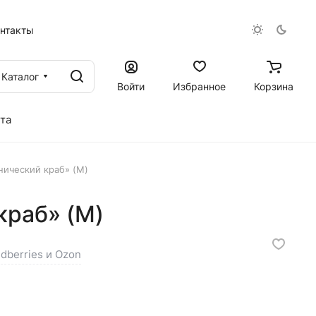
онтакты
Каталог
Войти
Избранное
Корзина
та
нический краб» (M)
краб» (M)
ldberries и Ozon