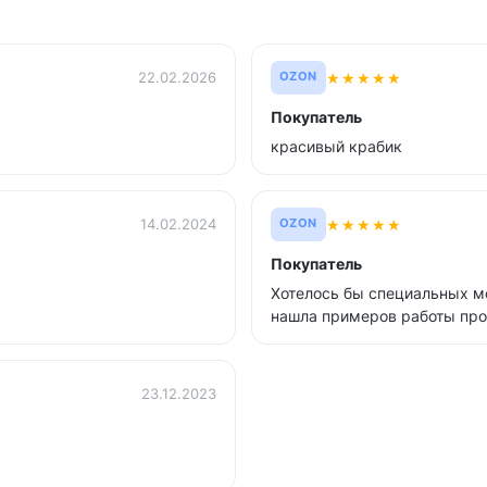
★
★
★
★
★
22.02.2026
OZON
Покупатель
красивый крабик
★
★
★
★
★
14.02.2024
OZON
Покупатель
Хотелось бы специальных мо
нашла примеров работы прои
23.12.2023