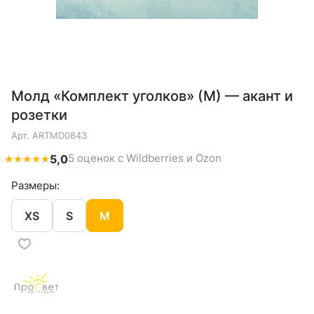
Молд «Комплект уголков» (М) — акант и
розетки
Арт.
ARTMD0843
5 оценок с Wildberries и Ozon
★
★
★
★
★
5,0
Размеры:
XS
S
M