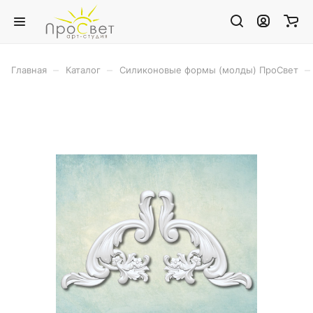
–
–
–
Главная
Каталог
Силиконовые формы (молды) ПроСвет