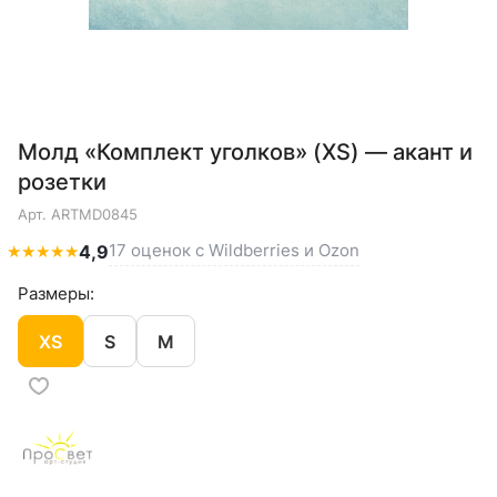
Молд «Комплект уголков» (XS) — акант и
розетки
Арт.
ARTMD0845
17 оценок с Wildberries и Ozon
★
★
★
★
★
4,9
Размеры:
XS
S
M