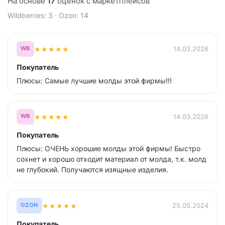
На основе
17
оценок с маркетплейсов
Wildberries: 3 · Ozon: 14
★
★
★
★
★
14.03.2026
WB
Покупатель
Плюсы: Самые лучшие молды этой фирмы!!!
★
★
★
★
★
14.03.2026
WB
Покупатель
Плюсы: ОЧЕНЬ хорошие молды этой фирмы! Быстро
сохнет и хорошо отходит материал от молда, т.к. молд
не глубокий. Получаются изящные изделия.
★
★
★
★
★
25.05.2024
OZON
Покупатель