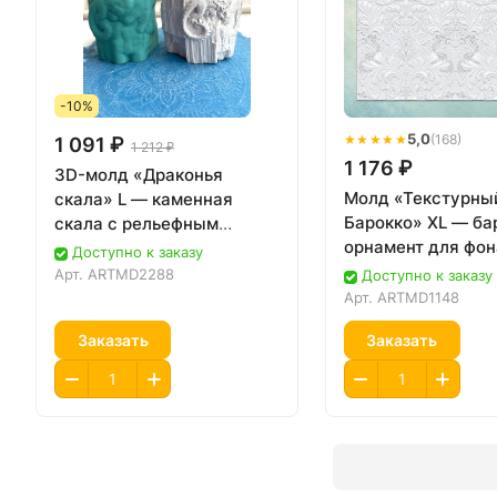
-10%
★★★★★
5,0
(168)
1 091 ₽
1 212 ₽
1 176 ₽
3D-молд «Драконья
Молд «Текстурны
скала» L — каменная
Барокко» XL — б
скала с рельефным
орнамент для фон
драконом
Доступно к заказу
Арт.
ARTMD2288
Доступно к заказу
Арт.
ARTMD1148
Заказать
Заказать