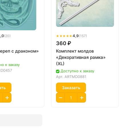
,0
★★★★★
4,9
(20)
(157)
360 ₽
ереп с драконом»
Комплект молдов
«Декоративная рамка»
(XL)
о к заказу
D0457
Доступно к заказу
Арт.
ARTMD0881
ать
Заказать