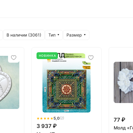
Тип
Размер
В наличии (
3061
)
НОВИНКА
★★★★★
5,0
(2)
77 ₽
3 937 ₽
Молд «Г