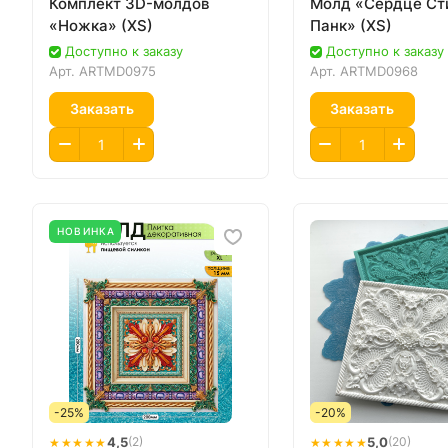
Комплект 3D-молдов
Молд «Сердце Ст
«Ножка» (XS)
Панк» (XS)
Доступно к заказу
Доступно к заказу
Арт.
ARTMD0975
Арт.
ARTMD0968
Заказать
Заказать
НОВИНКА
-25%
-20%
★★★★★
4,5
★★★★★
5,0
(2)
(20)