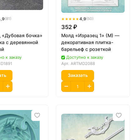
4,9
★★★★★
4,9
(81)
(50)
352 ₽
 «Дубовая бочка»
Молд «Изразец 1» (M) —
ка с деревянной
декоративная плитка-
ой
барельеф с розеткой
о к заказу
Доступно к заказу
D1891
Арт.
ARTMD2088
ать
Заказать