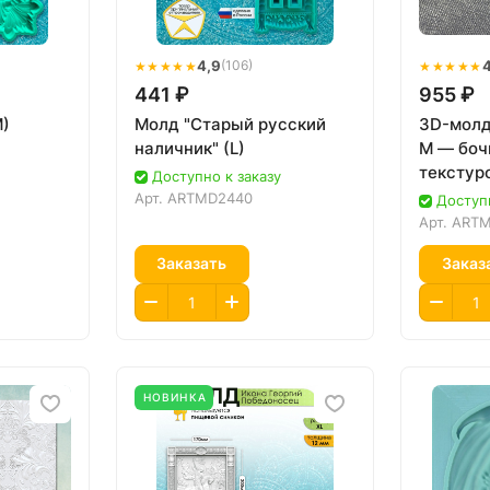
★★★★★
4,9
★★★★★
(106)
441 ₽
955 ₽
M)
Молд "Старый русский
3D-молд
наличник" (L)
M — боч
текстур
Доступно к заказу
Арт.
ARTMD2440
Доступн
Арт.
ARTM
Заказать
Заказ
НОВИНКА