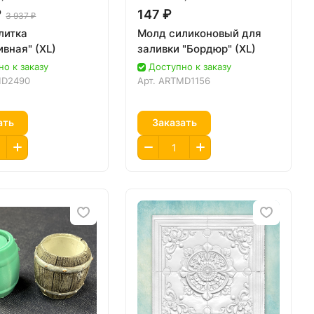
₽
147 ₽
3 937 ₽
литка
Молд силиконовый для
вная" (XL)
заливки "Бордюр" (XL)
о к заказу
Доступно к заказу
MD2490
Арт.
ARTMD1156
ать
Заказать