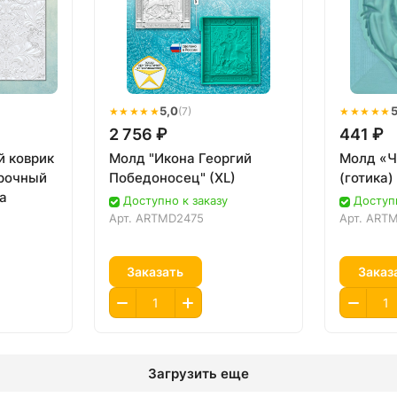
★★★★★
5,0
★★★★★
5
(7)
2 756 ₽
441 ₽
й коврик
Молд "Икона Георгий
Молд «Ч
арочный
Победоносец" (XL)
(готика)
а
Доступно к заказу
Доступн
Арт.
ARTMD2475
Арт.
ARTM
Заказать
Заказ
Загрузить еще