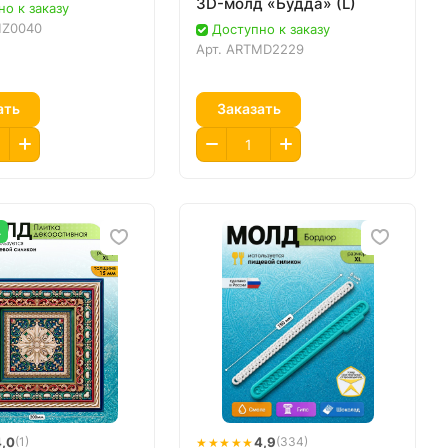
3D-молд «Будда» (L)
о к заказу
Z0040
Доступно к заказу
Арт.
ARTMD2229
ать
Заказать
А
4,0
★★★★★
4,9
(1)
(334)