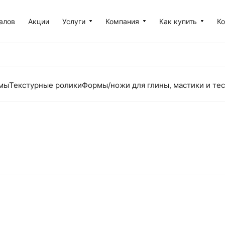
алов
Акции
Услуги
Компания
Как купить
К
рмы
Текстурные ролики
Формы/ножи для глины, мастики и тес