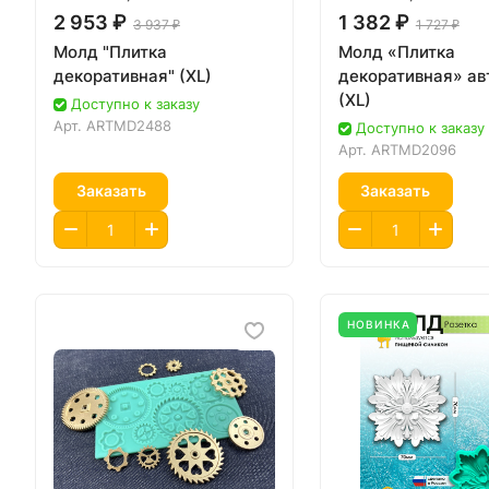
2 953 ₽
1 382 ₽
3 937 ₽
1 727 ₽
Молд "Плитка
Молд «Плитка
декоративная" (XL)
декоративная» ав
(XL)
Доступно к заказу
Арт.
ARTMD2488
Доступно к заказу
Арт.
ARTMD2096
Заказать
Заказать
НОВИНКА