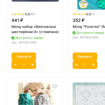
★★★★★
5,0
★★★★★
5,0
(80)
(3)
441 ₽
352 ₽
Молд набор «Винтажные
Молд "Розетка" (
шестерёнки 4» (стимпанк)
Доступно к заказу
Арт.
ARTMD2449
Доступно к заказу
Арт.
ARTMD1799
Заказать
Заказать