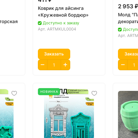
2 953 
Коврик для айсинга
Молд "П
«Кружевной бордюр»
торская
декорати
Доступно к заказу
Арт.
ARTMKUL0004
Доступн
Арт.
ART
Заказать
Заказ
НОВИНКА