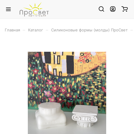
–
–
–
Главная
Каталог
Силиконовые формы (молды) ПроСвет