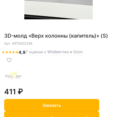
3D-молд «Верх колонны (капитель)» (S)
Арт.
ARTMD2348
7 оценок с Wildberries и Ozon
★
★
★
★
★
4,9
411 ₽
Заказать