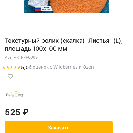
Текстурный ролик (скалка) "Листья" (L),
площадь 100x100 мм
Арт.
ARTFFP0009
6 оценок с Wildberries и Ozon
★
★
★
★
★
5,0
525 ₽
Заказать