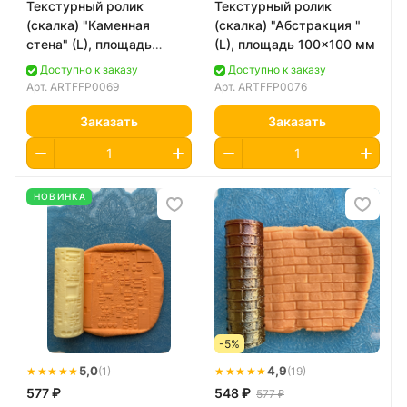
Текстурный ролик
Текстурный ролик
(скалка) "Каменная
(скалка) "Абстракция "
стена" (L), площадь
(L), площадь 100x100 мм
100x100 мм
Доступно к заказу
Доступно к заказу
Арт.
ARTFFP0069
Арт.
ARTFFP0076
Заказать
Заказать
НОВИНКА
-5%
★★★★★
5,0
★★★★★
4,9
(1)
(19)
577 ₽
548 ₽
577 ₽