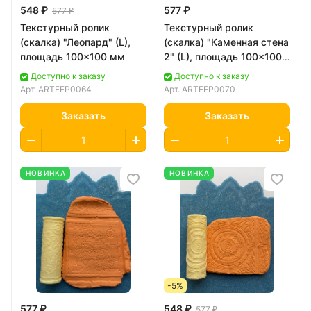
548 ₽
577 ₽
577 ₽
Текстурный ролик
Текстурный ролик
(скалка) "Леопард" (L),
(скалка) "Каменная стена
площадь 100x100 мм
2" (L), площадь 100x100
мм
Доступно к заказу
Доступно к заказу
Арт.
ARTFFP0064
Арт.
ARTFFP0070
Заказать
Заказать
НОВИНКА
НОВИНКА
-5%
577 ₽
548 ₽
577 ₽