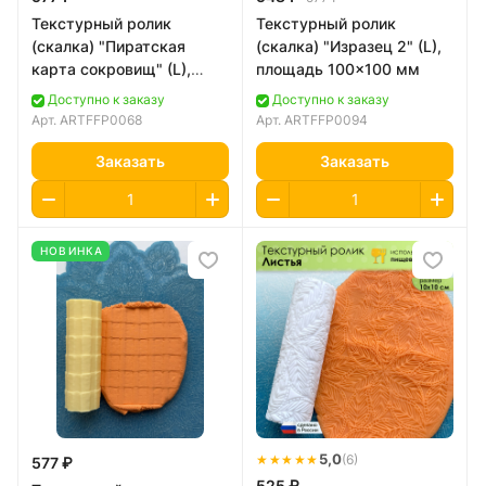
Текстурный ролик
Текстурный ролик
(скалка) "Пиратская
(скалка) "Изразец 2" (L),
карта сокровищ" (L),
площадь 100x100 мм
площадь 100x100 мм
Доступно к заказу
Доступно к заказу
Арт.
ARTFFP0068
Арт.
ARTFFP0094
Заказать
Заказать
НОВИНКА
★★★★★
5,0
(6)
577 ₽
525 ₽