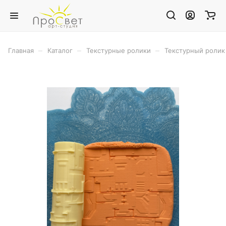
–
–
–
Главная
Каталог
Текстурные ролики
Текстурный ролик 