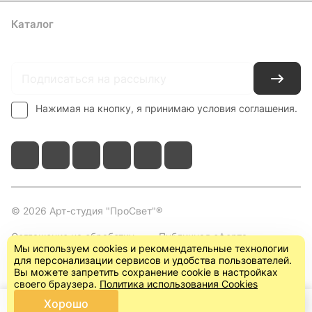
Каталог
Где купить
Условия оплаты
Условия доставки
Контакты
Нажимая на кнопку, я принимаю условия соглашения.
© 2026 Арт-студия "ПроСвет"®
Соглашение на обработку
Публичная оферта
Мы используем cookies и рекомендательные технологии
персональных данных
(пользовательское
для персонализации сервисов и удобства пользователей.
соглашение)
Вы можете запретить сохранение cookie в настройках
своего браузера.
Политика использования Cookies
Хорошо