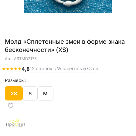
Молд «Сплетенные змеи в форме знака
бесконечности» (XS)
Арт.
ARTMD2175
12 оценок с Wildberries и Ozon
★
★
★
★
★
4,8
Размеры:
XS
S
M