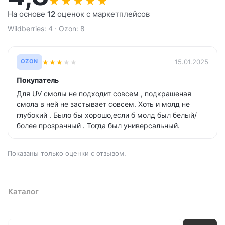
★
★
★
★
★
На основе
12
оценок с маркетплейсов
Wildberries: 4 · Ozon: 8
★
★
★
★
★
15.01.2025
OZON
Покупатель
Для UV смолы не подходит совсем , подкрашеная
смола в ней не застывает совсем. Хоть и молд не
глубокий . Было бы хорошо,если б молд был белый/
более прозрачный . Тогда был универсальный.
Показаны только оценки с отзывом.
Каталог
Где купить
Условия оплаты
Условия доставки
Контакты