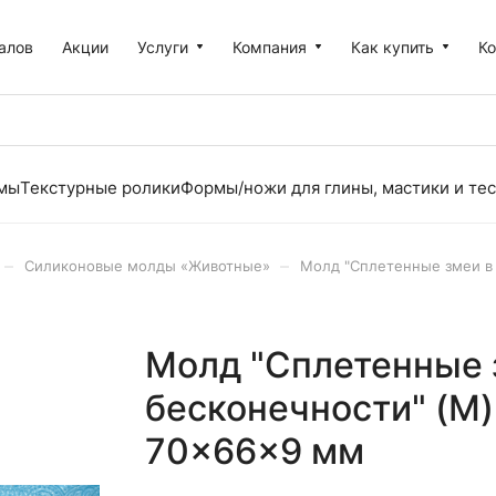
алов
Акции
Услуги
Компания
Как купить
К
рмы
Текстурные ролики
Формы/ножи для глины, мастики и тес
–
–
Силиконовые молды «Животные»
Молд "Сплетенные змеи в 
Молд "Сплетенные 
бесконечности" (M)
70×66×9 мм