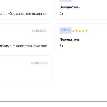
Покупатель
спасибо , качество отменное
👍
★
★
★
★
★
14.10.2024
OZON
Покупатель
плимент-конфетки,приятно!
👍
13.08.2024