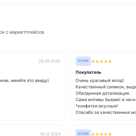
к с маркетплейсов
★
★
★
★
★
29.06.2025
OZON
Покупатель
кие, имейте это ввиду)
Очень красивый молд!
Качественный силикон, выд
Обалденная детализация.
Сами мотивы бывают в неско
*конфетки вкусные!
Спасибо за качественные м
★
★
★
★
★
18.12.2024
OZON