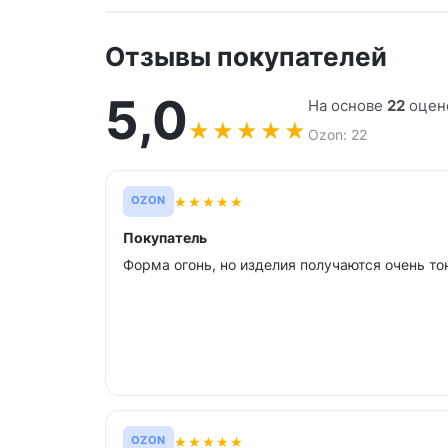
Отзывы покупателей
5,0
На основе
22
оцено
★
★
★
★
★
Ozon: 22
★
★
★
★
★
OZON
Покупатель
Форма огонь, но изделия получаются очень тон
★
★
★
★
★
OZON