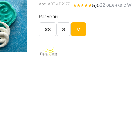
Арт.
ARTMD2177
22 оценки с Wi
★
★
★
★
★
5,0
Размеры:
XS
S
M