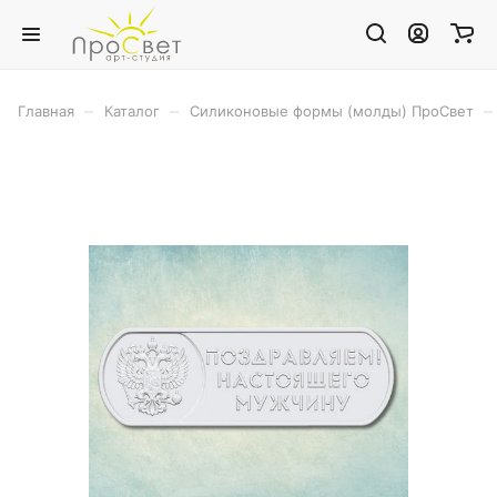
–
–
–
Главная
Каталог
Силиконовые формы (молды) ПроСвет