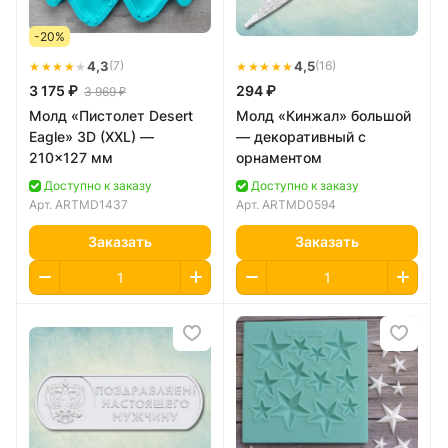
-20%
★★★★
★
4,3
★★★★★
4,5
(7)
(16)
3 175 ₽
294 ₽
3 969 ₽
Молд «Пистолет Desert
Молд «Кинжал» большой
Eagle» 3D (XXL) —
— декоративный с
210×127 мм
орнаментом
Доступно к заказу
Доступно к заказу
Арт.
ARTMD1437
Арт.
ARTMD0594
Заказать
Заказать