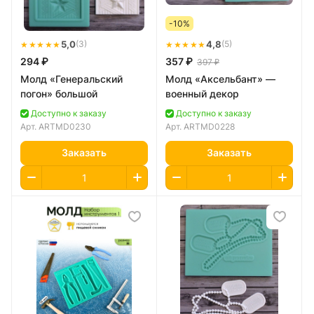
-10%
★★★★★
5,0
★★★★★
4,8
(3)
(5)
294 ₽
357 ₽
397 ₽
Молд «Генеральский
Молд «Аксельбант» —
погон» большой
военный декор
Доступно к заказу
Доступно к заказу
Арт.
ARTMD0230
Арт.
ARTMD0228
Заказать
Заказать