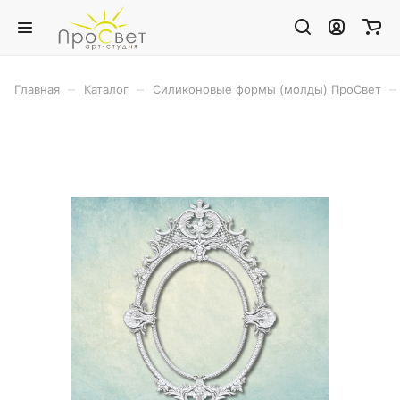
–
–
–
Главная
Каталог
Силиконовые формы (молды) ПроСвет