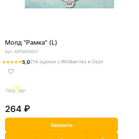
Молд "Рамка" (L)
Арт.
ARTMD0937
214 оценок с Wildberries и Ozon
★
★
★
★
★
5,0
264 ₽
Заказать