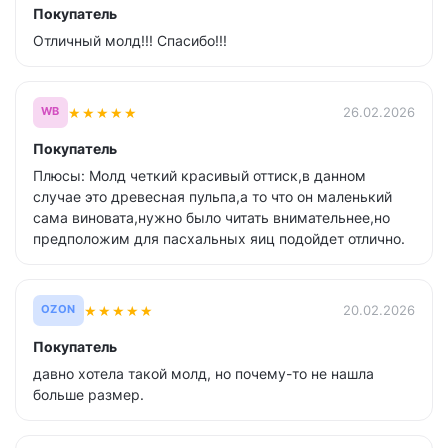
Покупатель
Отличный молд!!! Спасибо!!!
★
★
★
★
★
26.02.2026
WB
Покупатель
Плюсы: Молд четкий красивый оттиск,в данном
случае это древесная пульпа,а то что он маленький
сама виновата,нужно было читать внимательнее,но
предположим для пасхальных яиц подойдет отлично.
★
★
★
★
★
20.02.2026
OZON
Покупатель
давно хотела такой молд, но почему-то не нашла
больше размер.