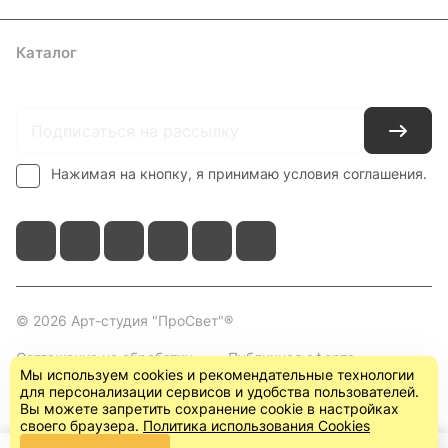
Каталог
Где купить
Условия оплаты
Условия доставки
Контакты
Нажимая на кнопку, я принимаю условия соглашения.
© 2026 Арт-студия "ПроСвет"®
Соглашение на обработку
Публичная оферта
Мы используем cookies и рекомендательные технологии
персональных данных
(пользовательское
для персонализации сервисов и удобства пользователей.
соглашение)
Вы можете запретить сохранение cookie в настройках
своего браузера.
Политика использования Cookies