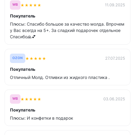
★
★
★
★
★
11.09.2025
WB
Покупатель
Плюсы: Спасибо большое за качество молда. Впрочем
у Вас всегда на 5+. За сладкий подарочек отдельное
Спасибо🙏💕
★
★
★
★
★
27.07.2025
OZON
Покупатель
Отличный Молд. Отливки из жидкого пластика .
★
★
★
★
★
03.06.2025
WB
Покупатель
Плюсы: И конфетки в подарок