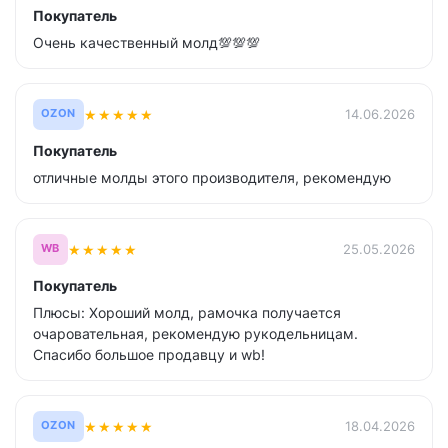
Покупатель
Очень качественный молд💯💯💯
★
★
★
★
★
14.06.2026
OZON
Покупатель
отличные молды этого производителя, рекомендую
★
★
★
★
★
25.05.2026
WB
Покупатель
Плюсы: Хороший молд, рамочка получается
очаровательная, рекомендую рукодельницам.
Спасибо большое продавцу и wb!
★
★
★
★
★
18.04.2026
OZON