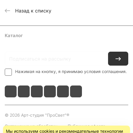
Назад к списку
Каталог
Где купить
Условия оплаты
Условия доставки
Контакты
Нажимая на кнопку, я принимаю условия соглашения.
© 2026 Арт-студия "ПроСвет"®
Соглашение на обработку
Публичная оферта
Мы используем cookies и рекомендательные технологии
персональных данных
(пользовательское