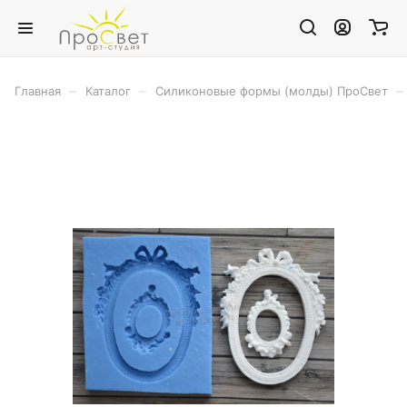
–
–
–
Главная
Каталог
Силиконовые формы (молды) ПроСвет