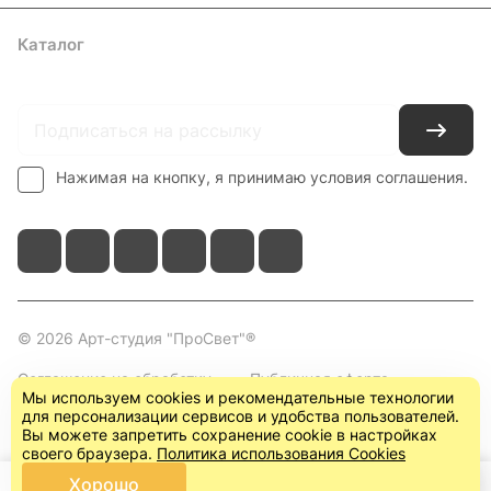
Каталог
Где купить
Условия оплаты
Условия доставки
Контакты
Нажимая на кнопку, я принимаю условия соглашения.
© 2026 Арт-студия "ПроСвет"®
Соглашение на обработку
Публичная оферта
Мы используем cookies и рекомендательные технологии
персональных данных
(пользовательское
для персонализации сервисов и удобства пользователей.
соглашение)
Вы можете запретить сохранение cookie в настройках
своего браузера.
Политика использования Cookies
Хорошо