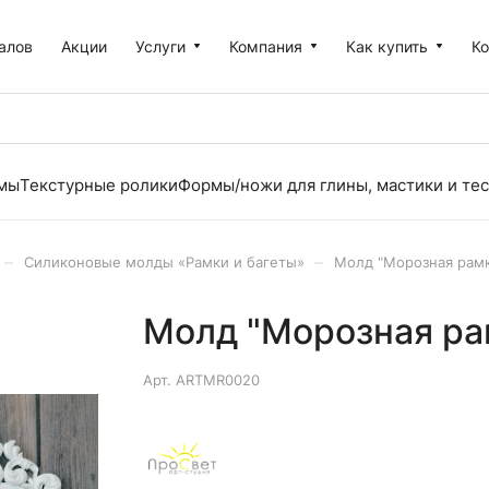
алов
Акции
Услуги
Компания
Как купить
К
рмы
Текстурные ролики
Формы/ножи для глины, мастики и тес
–
–
Силиконовые молды «Рамки и багеты»
Молд "Морозная рам
Молд "Морозная ра
Арт.
ARTMR0020