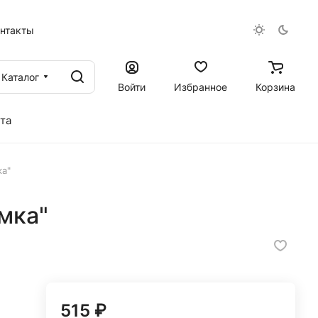
онтакты
Каталог
Войти
Избранное
Корзина
та
ка"
мка"
515 ₽