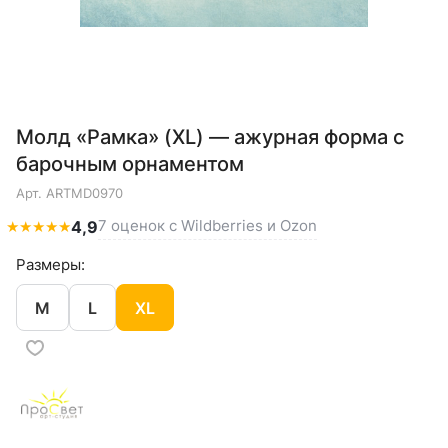
Молд «Рамка» (XL) — ажурная форма с
барочным орнаментом
Арт.
ARTMD0970
7 оценок с Wildberries и Ozon
★
★
★
★
★
4,9
Размеры:
M
L
XL