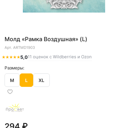
Молд «Рамка Воздушная» (L)
Арт.
ARTMD1903
11 оценок с Wildberries и Ozon
★
★
★
★
★
5,0
Размеры:
M
L
XL
294 ₽