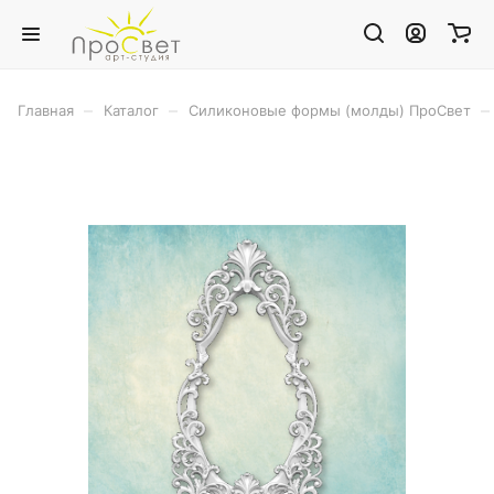
–
–
–
Главная
Каталог
Силиконовые формы (молды) ПроСвет