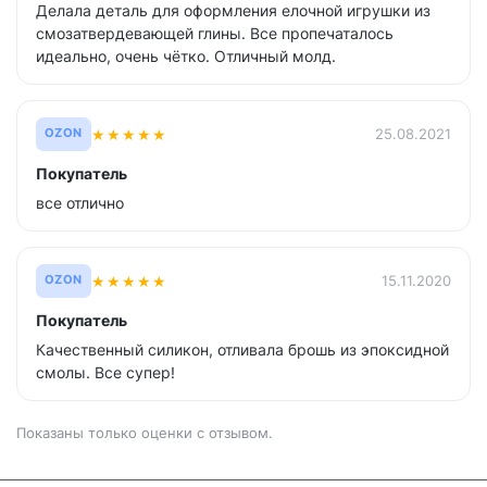
Делала деталь для оформления елочной игрушки из
смозатвердевающей глины. Все пропечаталось
идеально, очень чётко. Отличный молд.
★
★
★
★
★
25.08.2021
OZON
Покупатель
все отлично
★
★
★
★
★
15.11.2020
OZON
Покупатель
Качественный силикон, отливала брошь из эпоксидной
смолы. Все супер!
Показаны только оценки с отзывом.