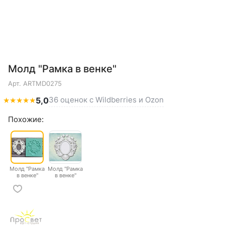
Молд "Рамка в венке"
Арт.
ARTMD0275
36 оценок с Wildberries и Ozon
★
★
★
★
★
5,0
Похожие:
Молд "Рамка
Молд "Рамка
в венке"
в венке"
большая