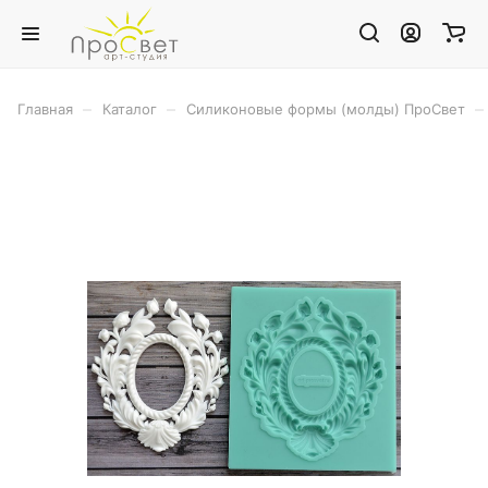
–
–
–
Главная
Каталог
Силиконовые формы (молды) ПроСвет