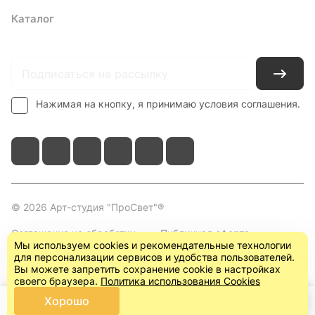
Каталог
Где купить
Условия оплаты
Условия доставки
Контакты
Нажимая на кнопку, я принимаю условия соглашения.
© 2026 Арт-студия "ПроСвет"®
Соглашение на обработку
Публичная оферта
Мы используем cookies и рекомендательные технологии
персональных данных
(пользовательское
для персонализации сервисов и удобства пользователей.
соглашение)
Вы можете запретить сохранение cookie в настройках
своего браузера.
Политика использования Cookies
Хорошо