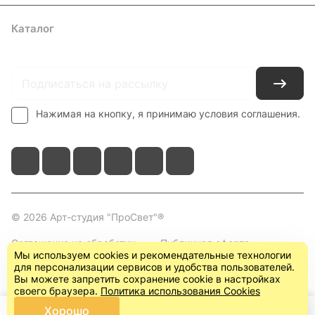
Каталог
Где купить
Условия оплаты
Условия доставки
Контакты
Нажимая на кнопку, я принимаю условия соглашения.
© 2026 Арт-студия "ПроСвет"®
Соглашение на обработку
Публичная оферта
Мы используем cookies и рекомендательные технологии
персональных данных
(пользовательское
для персонализации сервисов и удобства пользователей.
соглашение)
Вы можете запретить сохранение cookie в настройках
своего браузера.
Политика использования Cookies
Хорошо