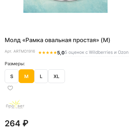
Молд «Рамка овальная простая» (M)
Арт.
ARTMD1916
5 оценок с Wildberries и Ozon
★
★
★
★
★
5,0
Размеры:
S
M
L
XL
264 ₽