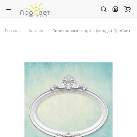
–
–
–
Главная
Каталог
Силиконовые формы (молды) ПроСвет