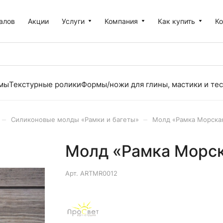
алов
Акции
Услуги
Компания
Как купить
К
рмы
Текстурные ролики
Формы/ножи для глины, мастики и тес
–
–
Силиконовые молды «Рамки и багеты»
Молд «Рамка Морска
Молд «Рамка Морс
Арт.
ARTMR0012