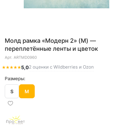
Молд рамка «Модерн 2» (M) —
переплетённые ленты и цветок
Арт.
ARTMD0960
2 оценки с Wildberries и Ozon
★
★
★
★
★
5,0
Размеры:
S
M