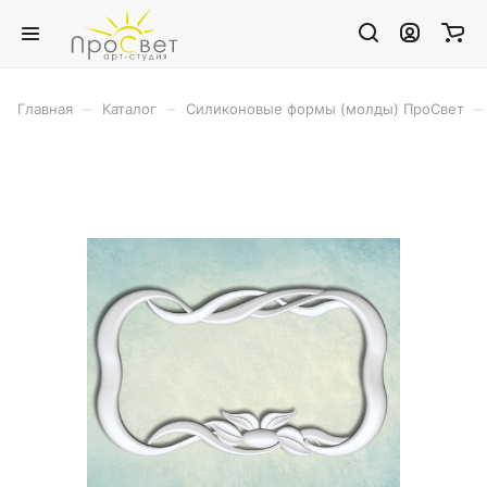
–
–
–
Главная
Каталог
Силиконовые формы (молды) ПроСвет