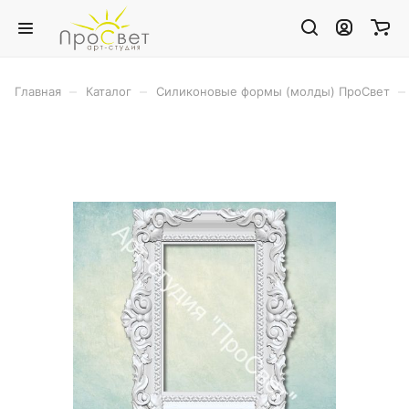
–
–
–
Главная
Каталог
Силиконовые формы (молды) ПроСвет