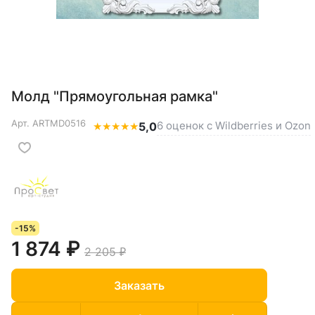
Молд "Прямоугольная рамка"
Арт.
ARTMD0516
6 оценок с Wildberries и Ozon
★
★
★
★
★
5,0
-15%
1 874 ₽
2 205 ₽
Заказать