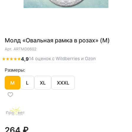
Молд «Овальная рамка в розах» (M)
Арт.
ARTMD0602
14 оценок с Wildberries и Ozon
★
★
★
★
★
4,9
Размеры:
M
L
XL
XXXL
264 ₽