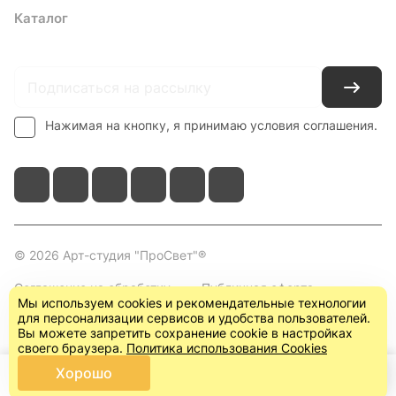
Каталог
Где купить
Условия оплаты
Условия доставки
Контакты
Нажимая на кнопку, я принимаю условия соглашения.
© 2026 Арт-студия "ПроСвет"®
Соглашение на обработку
Публичная оферта
Мы используем cookies и рекомендательные технологии
персональных данных
(пользовательское
для персонализации сервисов и удобства пользователей.
соглашение)
Вы можете запретить сохранение cookie в настройках
своего браузера.
Политика использования Cookies
Хорошо
Главная
Каталог
Корзина
Кабинет